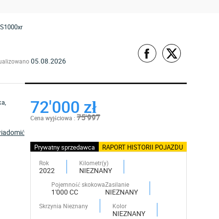
S1000xr
05.08.2026
ualizowano
72'000 zł
75'997
Cena wyjściowa :
iadomić
Prywatny sprzedawca
RAPORT HISTORII POJAZDU
Rok
Kilometr(y)
2022
NIEZNANY
Pojemność skokowa
Zasilanie
1'000 CC
NIEZNANY
Skrzynia Nieznany
Kolor
NIEZNANY