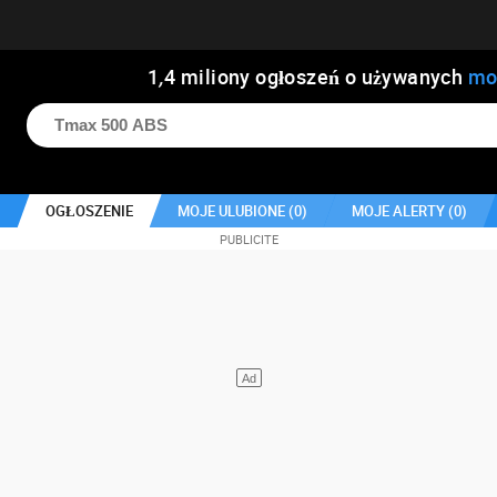
1
,
4
miliony ogłoszeń o używanych
mo
OGŁOSZENIE
MOJE ULUBIONE (
0
)
MOJE ALERTY (
0
)