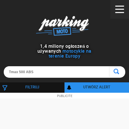
1
,
4
miliony ogłoszeń o
używanych
motocykle na
terenie Europy
FILTRUJ
UTWÓRZ ALERT