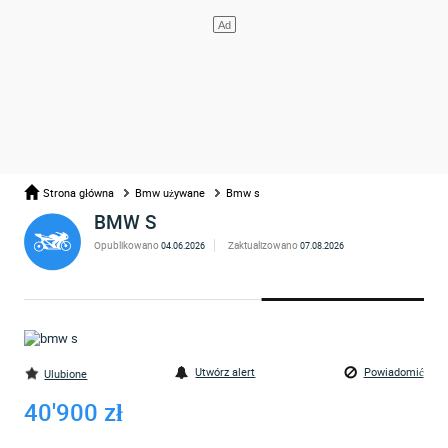
Strona główna
Bmw używane
Bmw s
BMW S
Opublikowano
Zaktualizowano
04.06.2026
07.08.2026
Utwórz alert
Powiadomić
Ulubione
40'900 zł