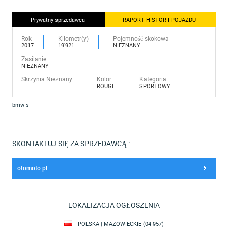
Prywatny sprzedawca
RAPORT HISTORII POJAZDU
Rok
Kilometr(y)
Pojemność skokowa
2017
19'921
NIEZNANY
Zasilanie
NIEZNANY
Skrzynia Nieznany
Kolor
Kategoria
ROUGE
SPORTOWY
bmw s
SKONTAKTUJ SIĘ ZA SPRZEDAWCĄ :
otomoto.pl
LOKALIZACJA OGŁOSZENIA
POLSKA | MAZOWIECKIE (04-957)