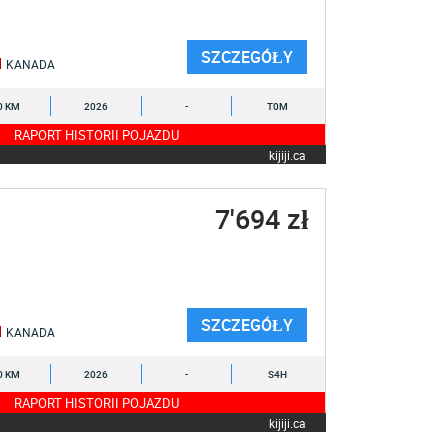
SZCZEGÓŁY
KANADA
0 KM
2026
-
T0M
RAPORT HISTORII POJAZDU
kijiji.ca
7'694 zł
SZCZEGÓŁY
KANADA
0 KM
2026
-
S4H
RAPORT HISTORII POJAZDU
kijiji.ca