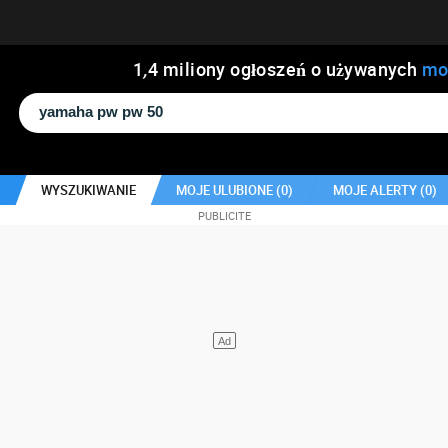
1
,
4
miliony ogłoszeń o używanych
mo
WYSZUKIWANIE
MOJE ULUBIONE (
0
)
MOJE ALERTY (
0
)