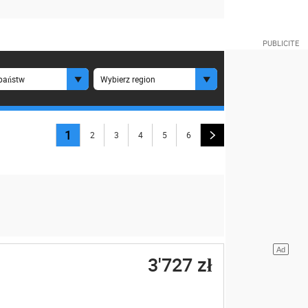
państw
Wybierz region
1
2
3
4
5
6
3'727 zł