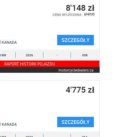
8'148 zł
8'410
CENA WYJŚCIOWA :
SZCZEGÓŁY
KANADA
0 KM
2026
-
V3B
RAPORT HISTORII POJAZDU
motorcycledealers.ca
4'775 zł
SZCZEGÓŁY
KANADA