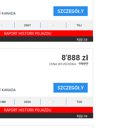
SZCZEGÓŁY
KANADA
-
2007
-
T0J
RAPORT HISTORII POJAZDU
kijiji.ca
8'888 zł
9'822
CENA WYJŚCIOWA :
SZCZEGÓŁY
KANADA
2 KM
2026
-
T2G
RAPORT HISTORII POJAZDU
kijiji.ca