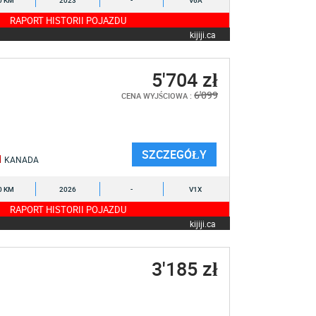
0 KM
2023
-
V6A
RAPORT HISTORII POJAZDU
kijiji.ca
5'704 zł
6'099
CENA WYJŚCIOWA :
SZCZEGÓŁY
KANADA
0 KM
2026
-
V1X
RAPORT HISTORII POJAZDU
kijiji.ca
3'185 zł