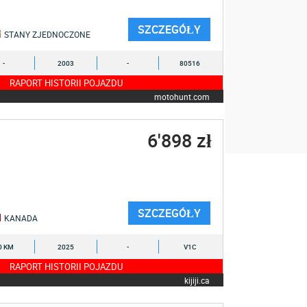
SZCZEGÓŁY
STANY ZJEDNOCZONE
-
2003
-
80516
RAPORT HISTORII POJAZDU
motohunt.com
6'898 zł
SZCZEGÓŁY
KANADA
0 KM
2025
-
V1C
RAPORT HISTORII POJAZDU
kijiji.ca