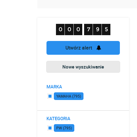
Utwórz alert
Nowe wyszukiwanie
MARKA
YAMAHA (795)
KATEGORIA
PW (795)