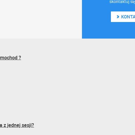
skontaktuj si
KONT
samochod ?
 z jednej sesji?