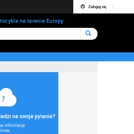
Zaloguj się
tocykle na terenie Europy
iedzi na swoje pytanie?
ać informacje
firmie,