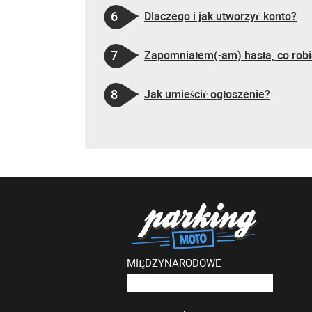
6
Dlaczego i jak utworzyć konto?
7
Zapomniałem(-am) hasła, co robi
8
Jak umieścić ogłoszenie?
MIĘDZYNARODOWE