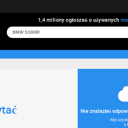
1
,
4
miliony ogłoszeń o używanych
mo
ytać
Nie znalazłeś odpow
Aby uzysk
o 