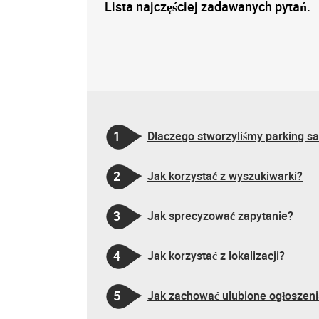
Lista najczęściej zadawanych pytań.
1
Dlaczego stworzyliśmy parking 
2
Jak korzystać z wyszukiwarki?
3
Jak sprecyzować zapytanie?
4
Jak korzystać z lokalizacji?
5
Jak zachować ulubione ogłoszenia