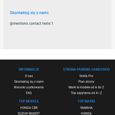
Skontaktuj się z nami
@mentions.contact.texte.1
INFORMACJE
STRONA PARKING SAMOCHOD
O nas
Strefa Pro
Skontaktuj się z nami
Plan strony
Warunki użytkowania
Marki & modele od A do Z
FAQ
Top zapytania od A i Z
TOP MODELE
TOP MARKI
HONDA CBR
YAMAHA
SUZUKI BANDIT
HONDA