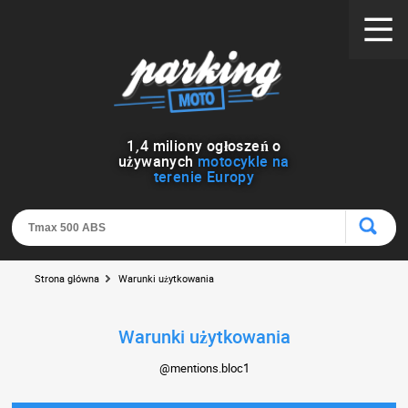
1
,
4
miliony ogłoszeń o
używanych
motocykle na
terenie Europy
Strona główna
Warunki użytkowania
Warunki użytkowania
@mentions.bloc1