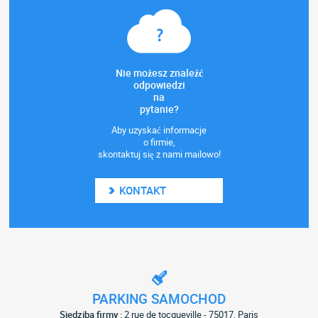
Nie możesz znaleźć
odpowiedzi
na
pytanie?
Aby uzyskać informacje
o firmie,
skontaktuj się z nami mailowo!
KONTAKT
PARKING SAMOCHOD
Siedziba firmy :
2 rue de tocqueville - 75017, Paris