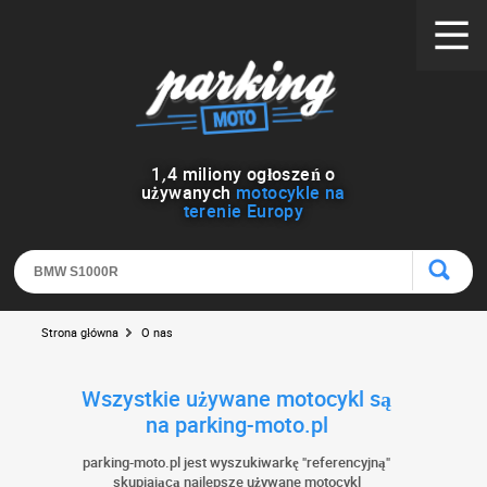
1
,
4
miliony ogłoszeń o
używanych
motocykle na
terenie Europy
Strona główna
O nas
Wszystkie używane motocykl są
na parking-moto.pl
parking-moto.pl jest wyszukiwarkę "referencyjną"
skupiającą najlepsze używane motocykl