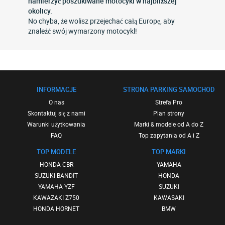
namierzyć poszukiwane motocykl w najbliższej
okolicy.
No chyba, że wolisz przejechać całą Europę, aby
znaleźć swój wymarzony motocykl!
INFORMACJE
STRONA PARKING SAMOCHOD
O nas
Strefa Pro
Skontaktuj się z nami
Plan strony
Warunki użytkowania
Marki & modele od A do Z
FAQ
Top zapytania od A i Z
TOP MODELE
TOP MARKI
HONDA CBR
YAMAHA
SUZUKI BANDIT
HONDA
YAMAHA YZF
SUZUKI
KAWAZAKI Z750
KAWASAKI
HONDA HORNET
BMW