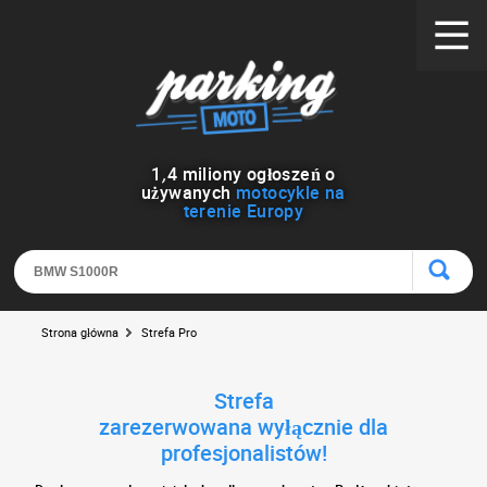
1
,
4
miliony ogłoszeń o
używanych
motocykle na
terenie Europy
Strona główna
Strefa Pro
Strefa
zarezerwowana wyłącznie dla
profesjonalistów!