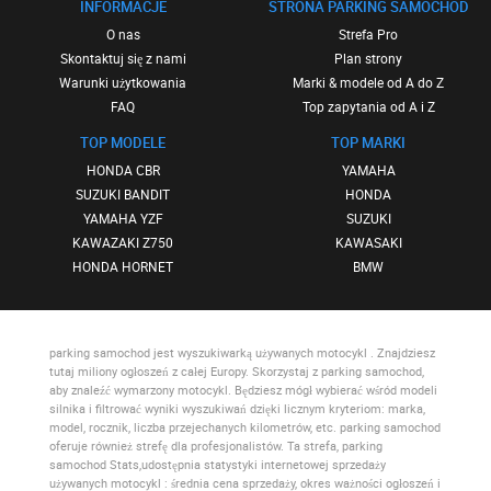
INFORMACJE
STRONA PARKING SAMOCHOD
O nas
Strefa Pro
Skontaktuj się z nami
Plan strony
Warunki użytkowania
Marki & modele od A do Z
FAQ
Top zapytania od A i Z
TOP MODELE
TOP MARKI
HONDA CBR
YAMAHA
SUZUKI BANDIT
HONDA
YAMAHA YZF
SUZUKI
KAWAZAKI Z750
KAWASAKI
HONDA HORNET
BMW
parking samochod
jest wyszukiwarką używanych motocykl . Znajdziesz
tutaj miliony ogłoszeń z całej Europy. Skorzystaj z
parking samochod
,
aby znaleźć wymarzony motocykl. Będziesz mógł wybierać wśród modeli
silnika i filtrować wyniki wyszukiwań dzięki licznym kryteriom: marka,
model, rocznik, liczba przejechanych kilometrów, etc.
parking samochod
oferuje również strefę dla profesjonalistów. Ta strefa,
parking
samochod Stats
,udostępnia statystyki internetowej sprzedaży
używanych motocykl : średnia cena sprzedaży, okres ważności ogłoszeń i