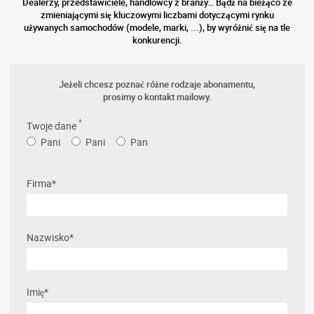
Dealerzy, przedstawiciele, handlowcy z branży… Bądź na bieżąco ze
zmieniającymi się kluczowymi liczbami dotyczącymi rynku
używanych samochodów (modele, marki, ...), by wyróżnić się na tle
konkurencji.
Jeżeli chcesz poznać różne rodzaje abonamentu,
prosimy o kontakt mailowy.
*
Twoje dane
Pani
Pani
Pan
Firma*
Nazwisko*
Imię*