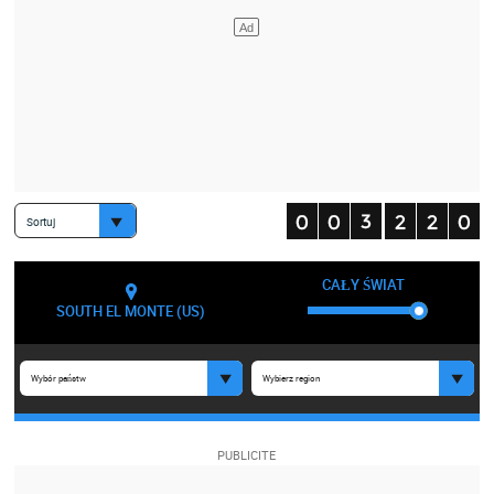
Sortuj
CAŁY ŚWIAT
SOUTH EL MONTE (US)
Wybór państw
Wybierz region