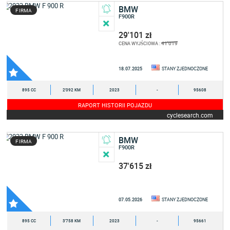
BMW
FIRMA
F900R
29'101 zł
41'019
CENA WYJŚCIOWA :
18.07.2025
STANY ZJEDNOCZONE
895 CC
2'092 KM
2023
-
95608
RAPORT HISTORII POJAZDU
cyclesearch.com
BMW
FIRMA
F900R
37'615 zł
07.05.2026
STANY ZJEDNOCZONE
895 CC
3'758 KM
2023
-
95661