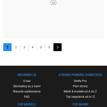
1
2
3
4
5
6
INFORMACJE
STRONA PARKING SAMOCHOD
O nas
Strefa Pro
Skontaktuj się z nami
Plan strony
Warunki użytkowania
Marki & modele od A do Z
FAQ
Top zapytania od A i Z
TOP MODELE
TOP MARKI