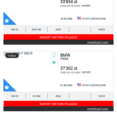
33'854 zł
34'563
CENA WYJŚCIOWA :
18.06.2026
STANY ZJEDNOCZONE
895 CC
8'087 KM
2025
-
94520
RAPORT HISTORII POJAZDU
motohunt.com
BMW
FIRMA
F900R
37'302 zł
39'164
CENA WYJŚCIOWA :
01.08.2025
STANY ZJEDNOCZONE
895 CC
512 KM
2024
-
94103
RAPORT HISTORII POJAZDU
motohunt.com