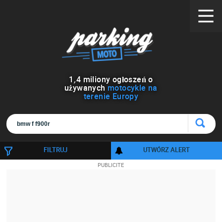
1
,
4
miliony ogłoszeń o
używanych
motocykle na
terenie Europy
FILTRUJ
UTWÓRZ ALERT