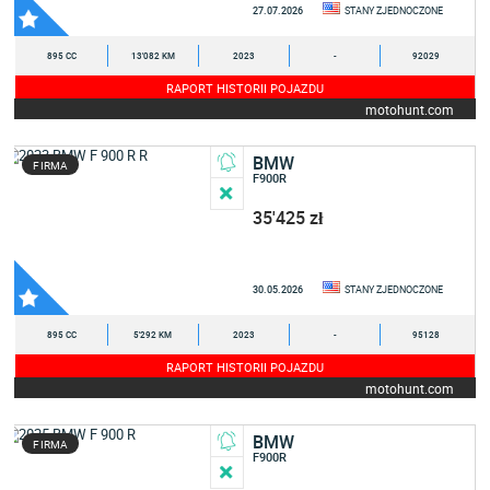
27.07.2026
STANY ZJEDNOCZONE
895 CC
13'082 KM
2023
-
92029
RAPORT HISTORII POJAZDU
motohunt.com
BMW
FIRMA
F900R
35'425 zł
30.05.2026
STANY ZJEDNOCZONE
895 CC
5'292 KM
2023
-
95128
RAPORT HISTORII POJAZDU
motohunt.com
BMW
FIRMA
F900R