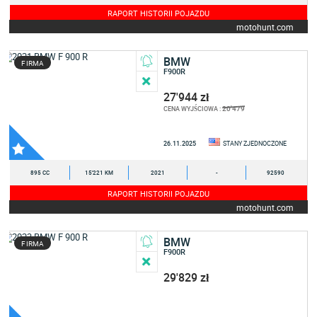
RAPORT HISTORII POJAZDU
motohunt.com
BMW
FIRMA
F900R
27'944 zł
20'479
CENA WYJŚCIOWA :
26.11.2025
STANY ZJEDNOCZONE
895 CC
15'221 KM
2021
-
92590
RAPORT HISTORII POJAZDU
motohunt.com
BMW
FIRMA
F900R
29'829 zł