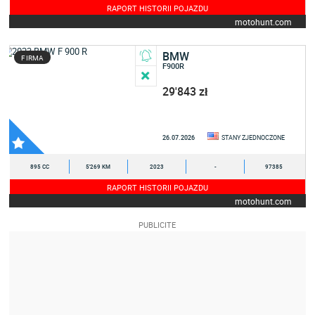
RAPORT HISTORII POJAZDU
motohunt.com
BMW
FIRMA
F900R
29'843 zł
26.07.2026
STANY ZJEDNOCZONE
895 CC
5'269 KM
2023
-
97385
RAPORT HISTORII POJAZDU
motohunt.com