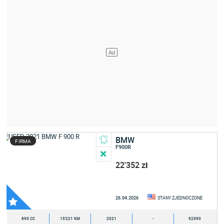
BMW
FIRMA
F900R
22'352 zł
26.04.2026
STANY ZJEDNOCZONE
895 CC
15'221 KM
2021
-
92590