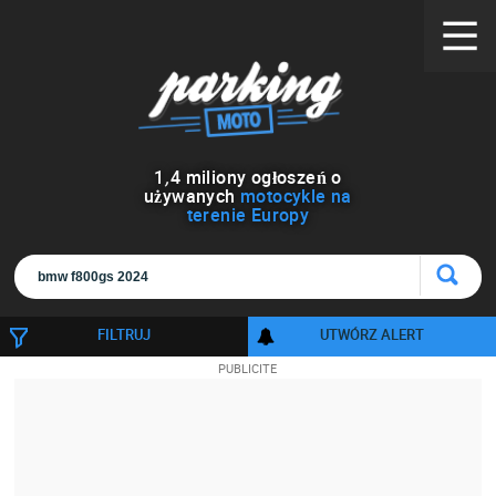
1
,
4
miliony ogłoszeń o
używanych
motocykle na
terenie Europy
FILTRUJ
UTWÓRZ ALERT