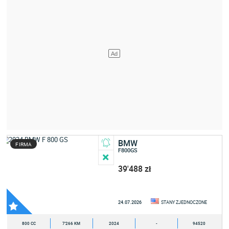
BMW
FIRMA
F800GS
39'488 zł
24.07.2026
STANY ZJEDNOCZONE
800 CC
7'266 KM
2024
-
94520