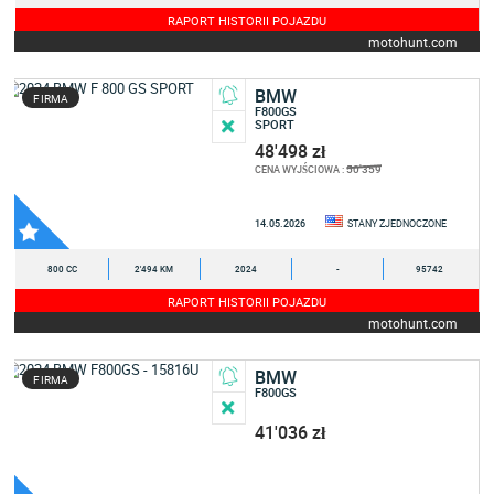
RAPORT HISTORII POJAZDU
motohunt.com
BMW
FIRMA
F800GS
SPORT
48'498 zł
50'359
CENA WYJŚCIOWA :
14.05.2026
STANY ZJEDNOCZONE
800 CC
2'494 KM
2024
-
95742
RAPORT HISTORII POJAZDU
motohunt.com
BMW
FIRMA
F800GS
41'036 zł