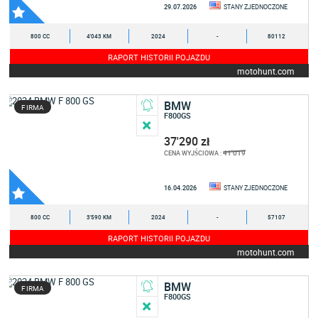
29.07.2026
STANY ZJEDNOCZONE
800 CC
4'043 KM
2024
-
80112
RAPORT HISTORII POJAZDU
motohunt.com
BMW
FIRMA
F800GS
37'290 zł
41'019
CENA WYJŚCIOWA :
16.04.2026
STANY ZJEDNOCZONE
800 CC
3'590 KM
2024
-
57107
RAPORT HISTORII POJAZDU
motohunt.com
BMW
FIRMA
F800GS