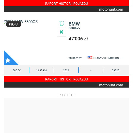
RAPORT HISTORII POJAZDU
motohunt.com
BMW
FIRMA
F800GS
47'006 zł
28.06.2026
STANY ZJEDNOCZONE
800 CC
1'635 KM
2024
-
33023
RAPORT HISTORII POJAZDU
motohunt.com