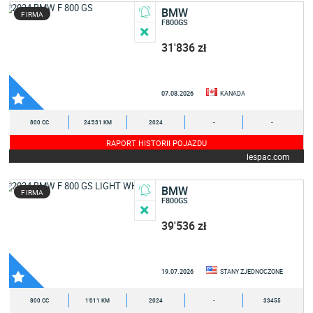
BMW
FIRMA
F800GS
31'836 zł
07.08.2026
KANADA
800 CC
24'331 KM
2024
-
-
RAPORT HISTORII POJAZDU
lespac.com
BMW
FIRMA
F800GS
39'536 zł
19.07.2026
STANY ZJEDNOCZONE
800 CC
1'011 KM
2024
-
33455