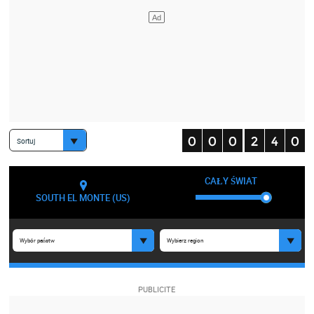
Sortuj
CAŁY ŚWIAT
SOUTH EL MONTE (US)
Wybór państw
Wybierz region