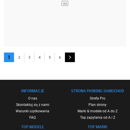
1
2
3
4
5
6
INFORMACJE
STRONA PARKING SAMOCHOD
O nas
Strefa Pro
Skontaktuj się z nami
Plan strony
Warunki użytkowania
Marki & modele od A do Z
FAQ
Top zapytania od A i Z
TOP MODELE
TOP MARKI