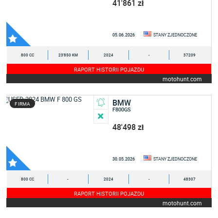
41'861 zł
05.06.2026
STANY ZJEDNOCZONE
800 CC
23'850 KM
2024
-
37209
RAPORT HISTORII POJAZDU
motohunt.com
BMW
FIRMA
F800GS
48'498 zł
30.05.2026
STANY ZJEDNOCZONE
800 CC
-
2024
-
48307
RAPORT HISTORII POJAZDU
motohunt.com