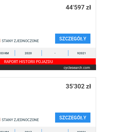
44'597 zł
SZCZEGÓŁY
STANY ZJEDNOCZONE
703 KM
2020
-
92021
RAPORT HISTORII POJAZDU
cyclesearch.com
35'302 zł
SZCZEGÓŁY
STANY ZJEDNOCZONE