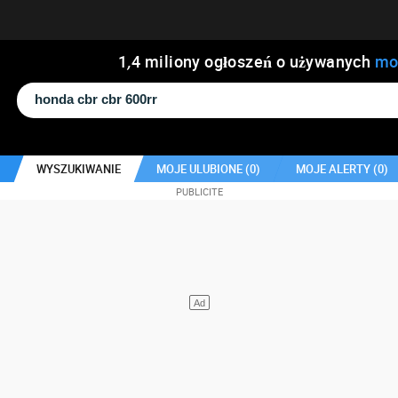
1
,
4
miliony ogłoszeń o używanych
mo
WYSZUKIWANIE
MOJE ULUBIONE (
0
)
MOJE ALERTY (
0
)