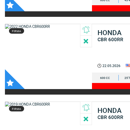
600 CC
43'
HONDA
FIRMA
CBR 600RR
22.05.2026
600 CC
25'
HONDA
FIRMA
CBR 600RR