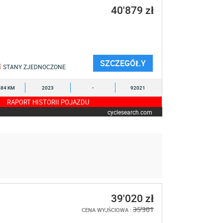
40'879 zł
SZCZEGÓŁY
STANY ZJEDNOCZONE
484 KM
2023
-
92021
RAPORT HISTORII POJAZDU
cyclesearch.com
39'020 zł
35'301
CENA WYJŚCIOWA :