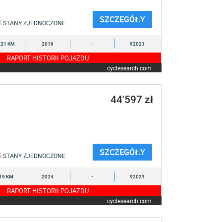
SZCZEGÓŁY
STANY ZJEDNOCZONE
921 KM
2019
-
92021
RAPORT HISTORII POJAZDU
cyclesearch.com
44'597 zł
SZCZEGÓŁY
STANY ZJEDNOCZONE
19 KM
2024
-
92021
RAPORT HISTORII POJAZDU
cyclesearch.com