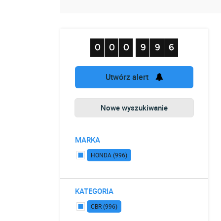
Utwórz alert
Nowe wyszukiwanie
MARKA
HONDA (996)
KATEGORIA
CBR (996)