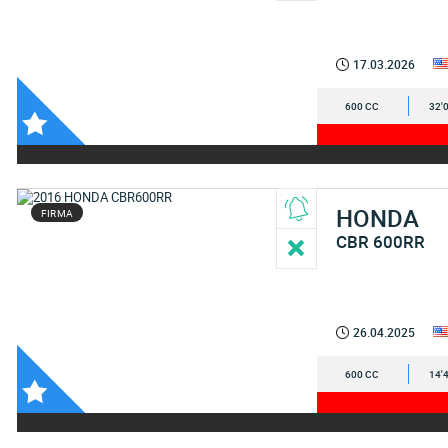
17.03.2026
600 CC
32'
HONDA
FIRMA
CBR 600RR
26.04.2025
600 CC
14'