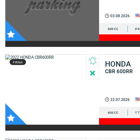
03.08.2026
600 CC
6'4
HONDA
FIRMA
CBR 600RR
22.07.2026
600 CC
1'7