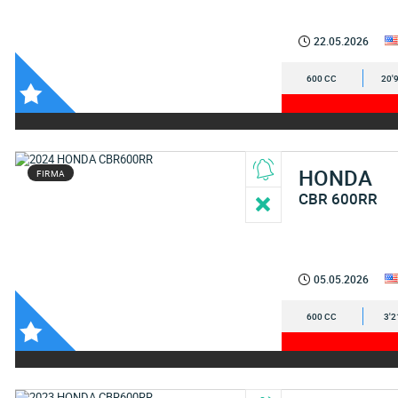
22.05.2026
600 CC
20'
HONDA
FIRMA
CBR 600RR
05.05.2026
600 CC
3'2