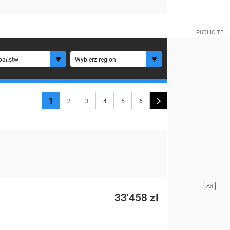
państw
Wybierz region
1
2
3
4
5
6
33'458 zł