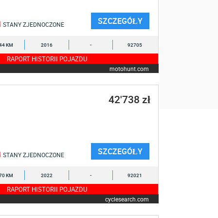
SZCZEGÓŁY
STANY ZJEDNOCZONE
44 KM
2016
-
92705
RAPORT HISTORII POJAZDU
motohunt.com
42'738 zł
SZCZEGÓŁY
STANY ZJEDNOCZONE
70 KM
2022
-
92021
RAPORT HISTORII POJAZDU
cyclesearch.com