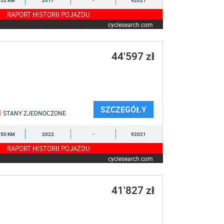
452 KM
2017
-
92021
RAPORT HISTORII POJAZDU
cyclesearch.com
44'597 zł
SZCZEGÓŁY
STANY ZJEDNOCZONE
750 KM
2022
-
92021
RAPORT HISTORII POJAZDU
cyclesearch.com
41'827 zł