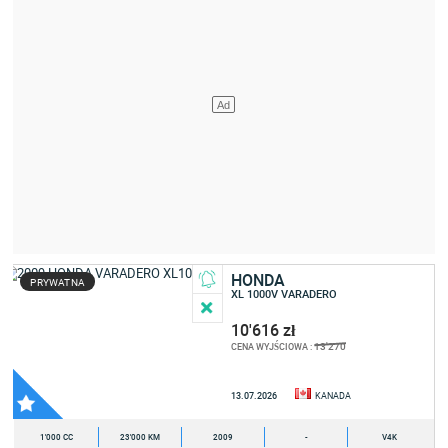
HONDA
PRYWATNA
XL 1000V VARADERO
10'616 zł
13'270
CENA WYJŚCIOWA :
13.07.2026
KANADA
1'000 CC
23'000 KM
2009
-
V4K