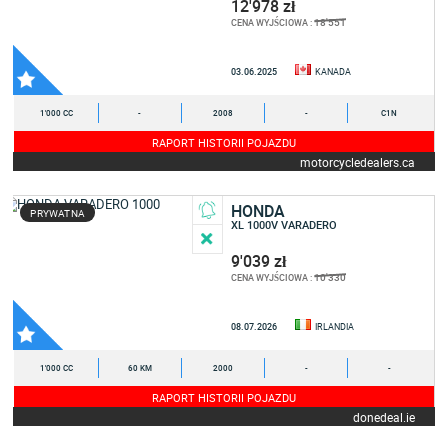
12'978 zł
18'551
CENA WYJŚCIOWA :
03.06.2025
KANADA
1'000 CC
-
2008
-
C1N
RAPORT HISTORII POJAZDU
motorcycledealers.ca
HONDA
PRYWATNA
XL 1000V VARADERO
9'039 zł
10'330
CENA WYJŚCIOWA :
08.07.2026
IRLANDIA
1'000 CC
60 KM
2000
-
-
RAPORT HISTORII POJAZDU
donedeal.ie