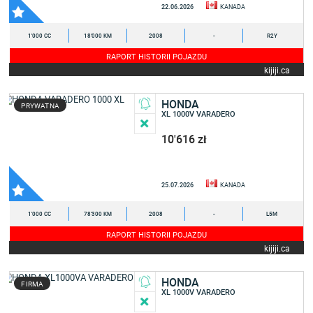
22.06.2026
KANADA
1'000 CC
18'000 KM
2008
-
R2Y
RAPORT HISTORII POJAZDU
kijiji.ca
HONDA
PRYWATNA
XL 1000V VARADERO
10'616 zł
25.07.2026
KANADA
1'000 CC
78'300 KM
2008
-
L5M
RAPORT HISTORII POJAZDU
kijiji.ca
HONDA
FIRMA
XL 1000V VARADERO