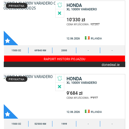
HONDA
PRYWATNA
XL 1000V VARADERO
10'330 zł
12'267
CENA WYJŚCIOWA :
12.06.2026
IRLANDIA
1'000 CC
69'840 KM
2000
-
-
RAPORT HISTORII POJAZDU
donedeal.ie
HONDA
PRYWATNA
XL 1000V VARADERO
9'684 zł
7'317
CENA WYJŚCIOWA :
12.06.2026
IRLANDIA
1'000 CC
52'000 KM
1999
-
-