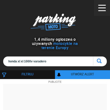
1
,
4
miliony ogłoszeń o
używanych
motocykle na
terenie Europy
FILTRUJ
UTWÓRZ ALERT