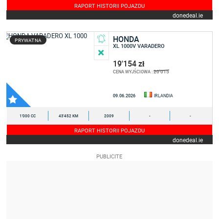
RAPORT HISTORII POJAZDU
donedeal.ie
HONDA
PRYWATNA
XL 1000V VARADERO
19'154 zł
20'015
CENA WYJŚCIOWA :
09.06.2026
IRLANDIA
1'000 CC
43'452 KM
2009
-
-
RAPORT HISTORII POJAZDU
donedeal.ie