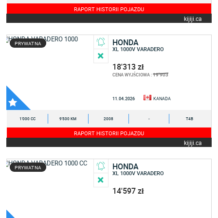
RAPORT HISTORII POJAZDU
kijiji.ca
HONDA
PRYWATNA
XL 1000V VARADERO
18'313 zł
19'903
CENA WYJŚCIOWA :
11.04.2026
KANADA
1'000 CC
9'500 KM
2008
-
T4B
RAPORT HISTORII POJAZDU
kijiji.ca
HONDA
PRYWATNA
XL 1000V VARADERO
14'597 zł