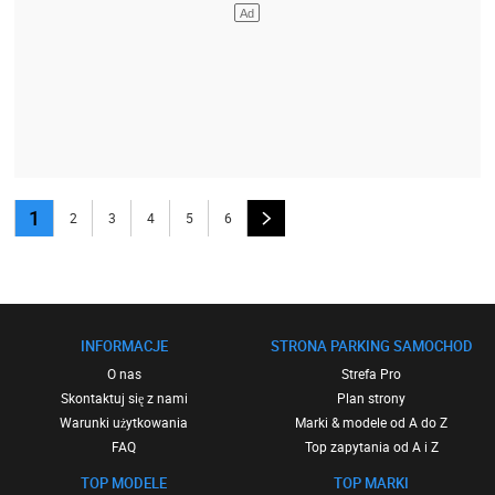
1
2
3
4
5
6
INFORMACJE
STRONA PARKING SAMOCHOD
O nas
Strefa Pro
Skontaktuj się z nami
Plan strony
Warunki użytkowania
Marki & modele od A do Z
FAQ
Top zapytania od A i Z
TOP MODELE
TOP MARKI