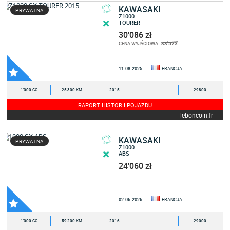
KAWASAKI
PRYWATNA
Z1000
TOURER
30'086 zł
33'573
CENA WYJŚCIOWA :
11.08.2025
FRANCJA
1'000 CC
25'300 KM
2015
-
29800
RAPORT HISTORII POJAZDU
leboncoin.fr
KAWASAKI
PRYWATNA
Z1000
ABS
24'060 zł
02.06.2026
FRANCJA
1'000 CC
59'200 KM
2016
-
29000