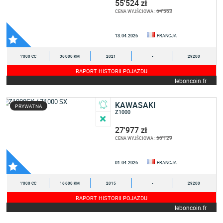
55'524 zł
64'563
CENA WYJŚCIOWA :
13.04.2026
FRANCJA
1'000 CC
36'000 KM
2021
-
29200
RAPORT HISTORII POJAZDU
leboncoin.fr
KAWASAKI
PRYWATNA
Z1000
27'977 zł
30'129
CENA WYJŚCIOWA :
01.04.2026
FRANCJA
1'000 CC
16'600 KM
2015
-
29200
RAPORT HISTORII POJAZDU
leboncoin.fr