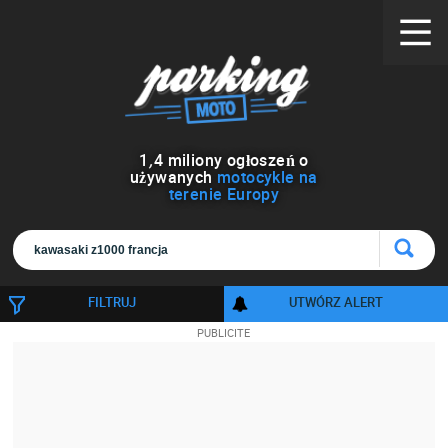
1
,
4
miliony ogłoszeń o
używanych
motocykle na
terenie Europy
FILTRUJ
UTWÓRZ ALERT