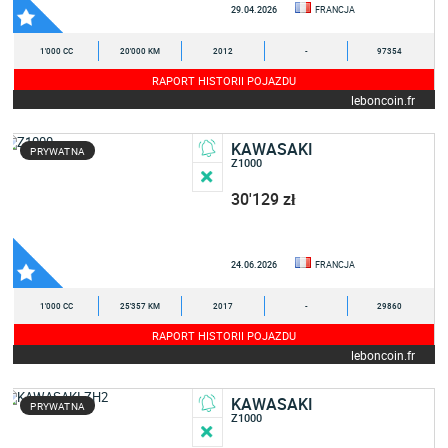
29.04.2026
FRANCJA
1'000 CC
20'000 KM
2012
-
97354
RAPORT HISTORII POJAZDU
leboncoin.fr
KAWASAKI
PRYWATNA
Z1000
30'129 zł
24.06.2026
FRANCJA
1'000 CC
25'357 KM
2017
-
29860
RAPORT HISTORII POJAZDU
leboncoin.fr
KAWASAKI
PRYWATNA
Z1000