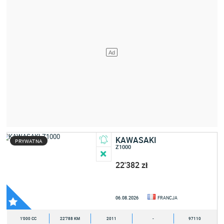
KAWASAKI
PRYWATNA
Z1000
22'382 zł
06.08.2026
FRANCJA
1'000 CC
22'788 KM
2011
-
97110