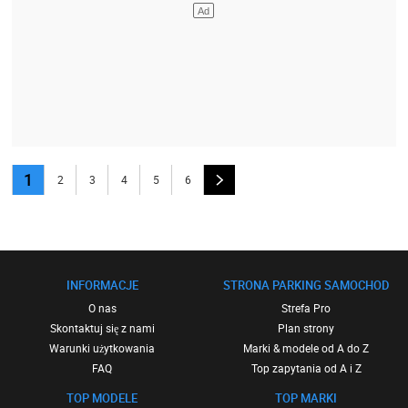
1
2
3
4
5
6
INFORMACJE
STRONA PARKING SAMOCHOD
O nas
Strefa Pro
Skontaktuj się z nami
Plan strony
Warunki użytkowania
Marki & modele od A do Z
FAQ
Top zapytania od A i Z
TOP MODELE
TOP MARKI