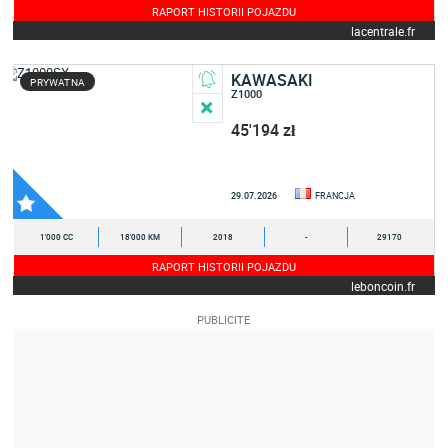
RAPORT HISTORII POJAZDU
lacentrale.fr
KAWASAKI
PRYWATNA
Z1000
45'194 zł
29.07.2026
FRANCJA
1'000 CC
18'000 KM
2018
-
29170
RAPORT HISTORII POJAZDU
leboncoin.fr