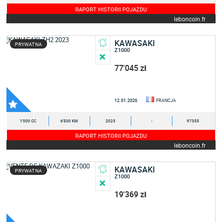
RAPORT HISTORII POJAZDU
leboncoin.fr
KAWASAKI
PRYWATNA
Z1000
77'045 zł
12.01.2026
FRANCJA
1'000 CC
6'500 KM
2023
-
97355
RAPORT HISTORII POJAZDU
leboncoin.fr
KAWASAKI
PRYWATNA
Z1000
19'369 zł