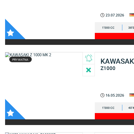
23.07.2026
1'000 CC
38'
KAWASAK
PRYWATNA
Z1000
16.05.2026
1'000 CC
40'