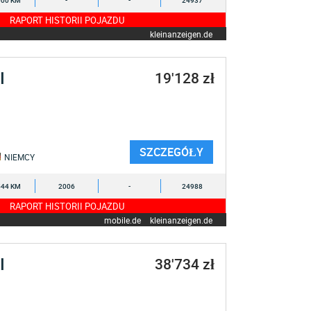
000 KM
-
-
24937
RAPORT HISTORII POJAZDU
kleinanzeigen.de
I
19'128 zł
SZCZEGÓŁY
NIEMCY
544 KM
2006
-
24988
RAPORT HISTORII POJAZDU
mobile.de
kleinanzeigen.de
I
38'734 zł