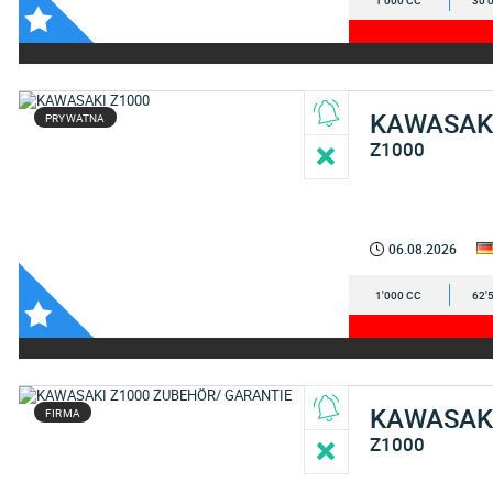
1'000 CC
30'
KAWASAK
PRYWATNA
Z1000
06.08.2026
1'000 CC
62'
KAWASAK
FIRMA
Z1000