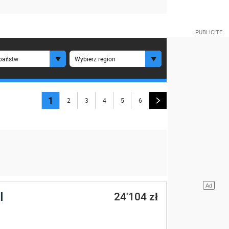
państw
Wybierz region
1
2
3
4
5
6
I
24'104 zł