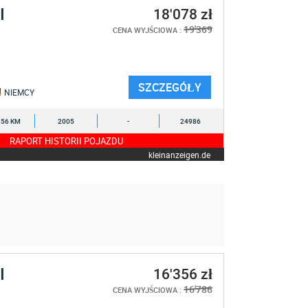
I
18'078 zł
19'369
CENA WYJŚCIOWA :
SZCZEGÓŁY
NIEMCY
356 KM
2005
-
24986
RAPORT HISTORII POJAZDU
kleinanzeigen.de
I
16'356 zł
16'786
CENA WYJŚCIOWA :