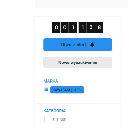
Utwórz alert
Nowe wyszukiwanie
MARKA
KAWASAKI (1'138)
KATEGORIA
Z (1'138)