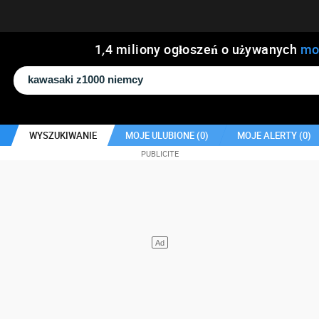
1
,
4
miliony ogłoszeń o używanych
mo
WYSZUKIWANIE
MOJE ULUBIONE (
0
)
MOJE ALERTY (
0
)