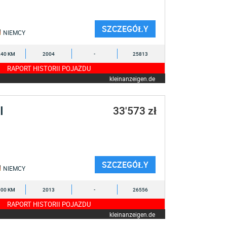
SZCZEGÓŁY
NIEMCY
240 KM
2004
-
25813
RAPORT HISTORII POJAZDU
kleinanzeigen.de
I
33'573 zł
SZCZEGÓŁY
NIEMCY
000 KM
2013
-
26556
RAPORT HISTORII POJAZDU
kleinanzeigen.de