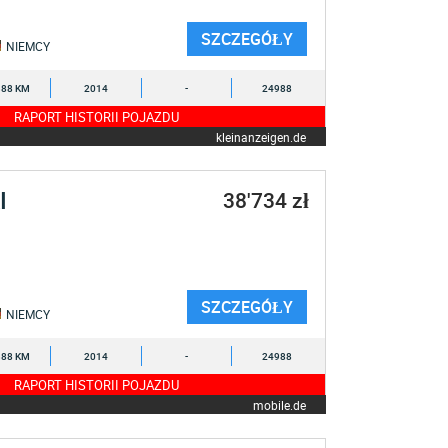
SZCZEGÓŁY
NIEMCY
388 KM
2014
-
24988
RAPORT HISTORII POJAZDU
kleinanzeigen.de
I
38'734 zł
SZCZEGÓŁY
NIEMCY
388 KM
2014
-
24988
RAPORT HISTORII POJAZDU
mobile.de