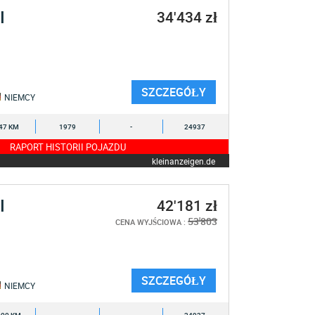
I
34'434 zł
SZCZEGÓŁY
NIEMCY
47 KM
1979
-
24937
RAPORT HISTORII POJAZDU
kleinanzeigen.de
I
42'181 zł
53'803
CENA WYJŚCIOWA :
SZCZEGÓŁY
NIEMCY