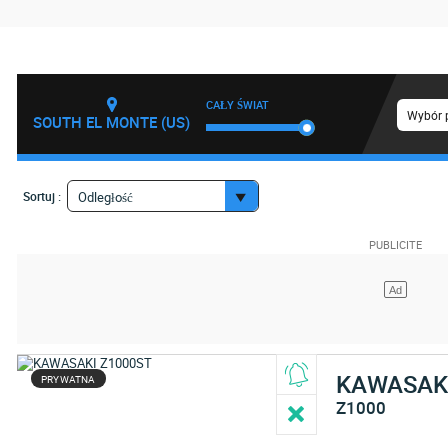
CAŁY ŚWIAT
Wybór 
SOUTH EL MONTE (US)
Sortuj :
Odległość
KAWASAK
PRYWATNA
Z1000