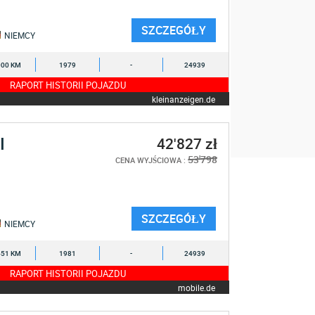
SZCZEGÓŁY
NIEMCY
000 KM
1979
-
24939
RAPORT HISTORII POJAZDU
kleinanzeigen.de
I
42'827 zł
53'798
CENA WYJŚCIOWA :
SZCZEGÓŁY
NIEMCY
451 KM
1981
-
24939
RAPORT HISTORII POJAZDU
mobile.de