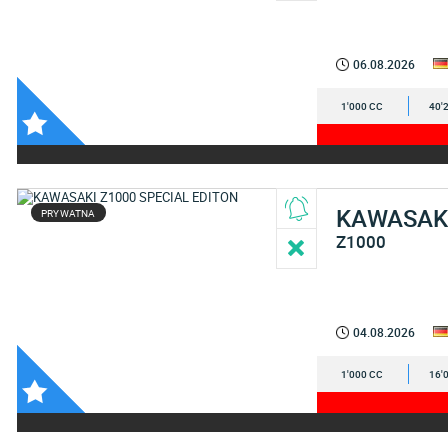
06.08.2026
1'000 CC
40'
KAWASAK
PRYWATNA
Z1000
04.08.2026
1'000 CC
16'