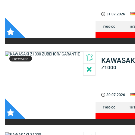
31.07.2026
1'000 CC
18'
KAWASAK
PRYWATNA
Z1000
30.07.2026
1'000 CC
18'