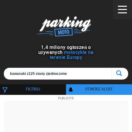
1
,
4
miliony ogłoszeń o
używanych
motocykle na
terenie Europy
FILTRUJ
UTWÓRZ ALERT