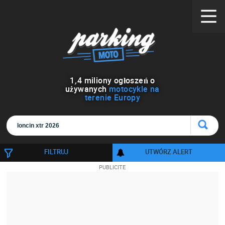
1
,
4
miliony ogłoszeń o
używanych
motocykle na
terenie Europy
FILTRUJ
UTWÓRZ ALERT