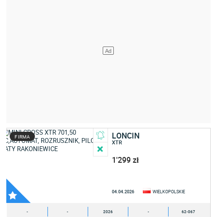
LONCIN
FIRMA
XTR
1'299 zł
04.04.2026
WIELKOPOLSKIE
-
-
2026
-
62-067