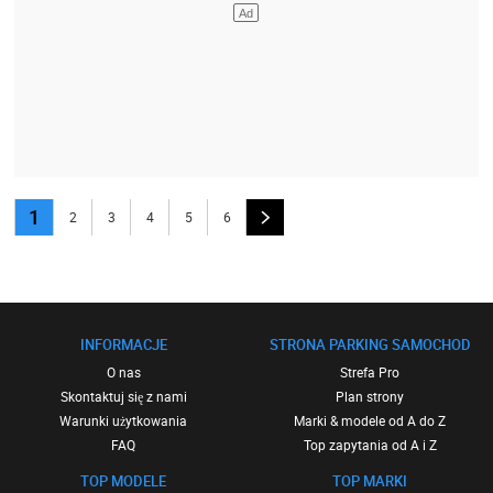
1
2
3
4
5
6
INFORMACJE
STRONA PARKING SAMOCHOD
O nas
Strefa Pro
Skontaktuj się z nami
Plan strony
Warunki użytkowania
Marki & modele od A do Z
FAQ
Top zapytania od A i Z
TOP MODELE
TOP MARKI