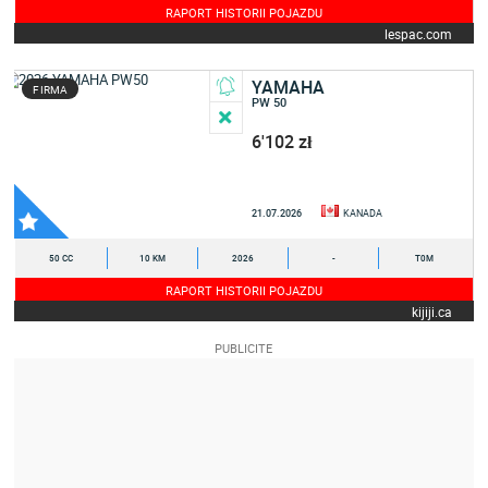
RAPORT HISTORII POJAZDU
lespac.com
YAMAHA
FIRMA
PW 50
6'102 zł
21.07.2026
KANADA
50 CC
10 KM
2026
-
T0M
RAPORT HISTORII POJAZDU
kijiji.ca