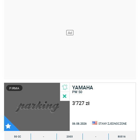
YAMAHA
FIRMA
PW 50
3'727 zł
06.08.2026
STANY ZJEDNOCZONE
50 CC
-
2003
-
80516