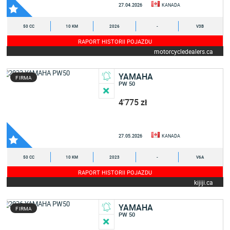
27.04.2026
KANADA
50 CC
10 KM
2026
-
V3B
RAPORT HISTORII POJAZDU
motorcycledealers.ca
YAMAHA
FIRMA
PW 50
4'775 zł
27.05.2026
KANADA
50 CC
10 KM
2023
-
V6A
RAPORT HISTORII POJAZDU
kijiji.ca
YAMAHA
FIRMA
PW 50