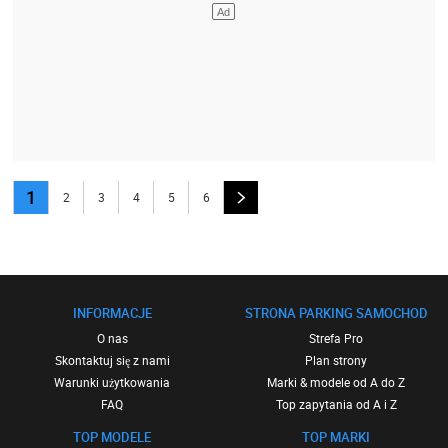
1
2
3
4
5
6
INFORMACJE
STRONA PARKING SAMOCHOD
O nas
Strefa Pro
Skontaktuj się z nami
Plan strony
Warunki użytkowania
Marki & modele od A do Z
FAQ
Top zapytania od A i Z
TOP MODELE
TOP MARKI