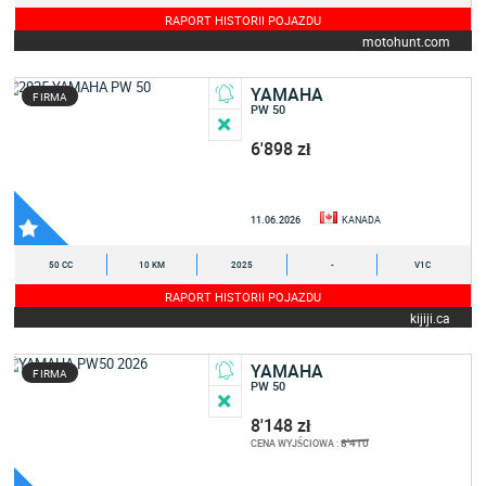
RAPORT HISTORII POJAZDU
motohunt.com
YAMAHA
FIRMA
PW 50
6'898 zł
11.06.2026
KANADA
50 CC
10 KM
2025
-
V1C
RAPORT HISTORII POJAZDU
kijiji.ca
YAMAHA
FIRMA
PW 50
8'148 zł
8'410
CENA WYJŚCIOWA :