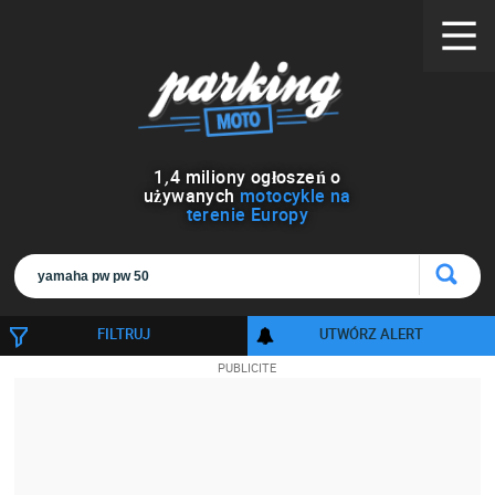
1
,
4
miliony ogłoszeń o
używanych
motocykle na
terenie Europy
FILTRUJ
UTWÓRZ ALERT