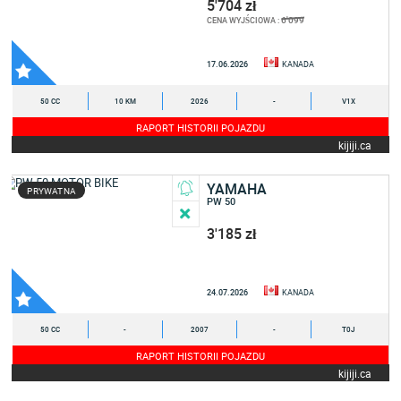
5'704 zł
6'099
CENA WYJŚCIOWA :
17.06.2026
KANADA
50 CC
10 KM
2026
-
V1X
RAPORT HISTORII POJAZDU
kijiji.ca
YAMAHA
PRYWATNA
PW 50
3'185 zł
24.07.2026
KANADA
50 CC
-
2007
-
T0J
RAPORT HISTORII POJAZDU
kijiji.ca