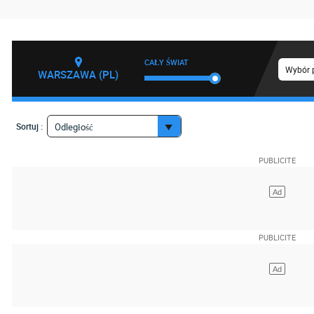
CAŁY ŚWIAT
Wybór 
WARSZAWA (PL)
Sortuj :
Odległość