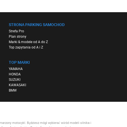
STRONA PARKING SAMOCHOD
Strefa Pro
Plan strony
Marki & modele od A do Z
Top zapytania od A i Z
TOP MARKI
YAMAHA
HONDA
SUZUKI
KAWASAKI
BMW
ymarzony motocykl. Będziesz mógł wybierać wśród modeli silnika i