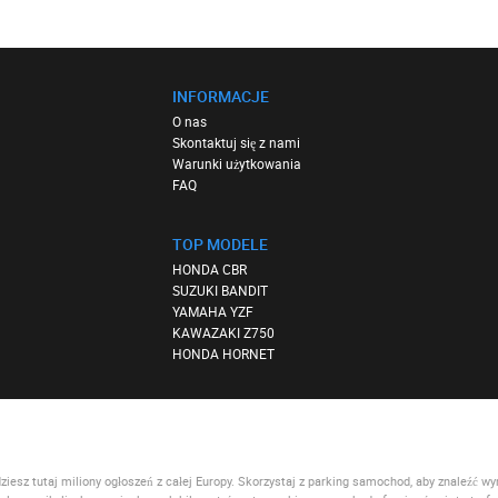
INFORMACJE
O nas
Skontaktuj się z nami
Warunki użytkowania
FAQ
TOP MODELE
HONDA CBR
SUZUKI BANDIT
YAMAHA YZF
KAWAZAKI Z750
HONDA HORNET
esz tutaj miliony ogłoszeń z całej Europy. Skorzystaj z
parking samochod
, aby znaleźć w