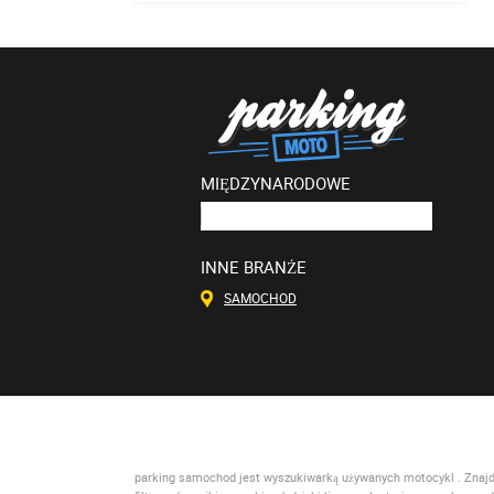
MIĘDZYNARODOWE
INNE BRANŻE
SAMOCHOD
parking samochod
jest wyszukiwarką używanych motocykl . Znajdzi