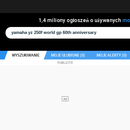
1
,
4
miliony ogłoszeń o używanych
mo
WYSZUKIWANIE
MOJE ULUBIONE (
0
)
MOJE ALERTY (
0
)