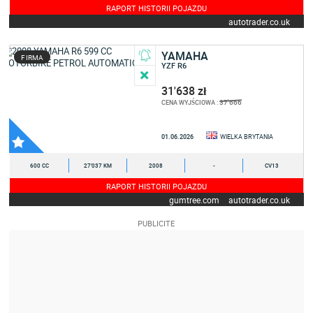
RAPORT HISTORII POJAZDU
autotrader.co.uk
YAMAHA
FIRMA
YZF R6
31'638 zł
37'666
CENA WYJŚCIOWA :
01.06.2026
WIELKA BRYTANIA
600 CC
27'037 KM
2008
-
CV13
RAPORT HISTORII POJAZDU
gumtree.com
autotrader.co.uk