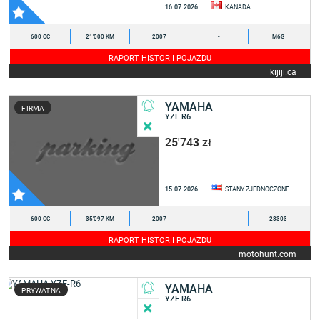
16.07.2026
KANADA
600 CC
21'000 KM
2007
-
M6G
RAPORT HISTORII POJAZDU
kijiji.ca
YAMAHA
FIRMA
YZF R6
25'743 zł
15.07.2026
STANY ZJEDNOCZONE
600 CC
35'097 KM
2007
-
28303
RAPORT HISTORII POJAZDU
motohunt.com
YAMAHA
PRYWATNA
YZF R6