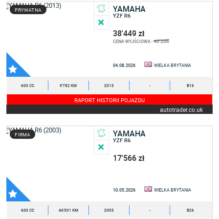
YAMAHA
PRYWATNA
YZF R6
38'449 zł
40'206
CENA WYJŚCIOWA :
04.08.2026
WIELKA BRYTANIA
600 CC
9'782 KM
2013
-
B16
RAPORT HISTORII POJAZDU
autotrader.co.uk
YAMAHA
FIRMA
YZF R6
17'566 zł
10.05.2026
WIELKA BRYTANIA
600 CC
46'301 KM
2003
-
B26