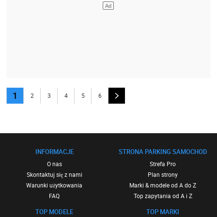
1
2
3
4
5
6
INFORMACJE
STRONA PARKING SAMOCHOD
O nas
Strefa Pro
Skontaktuj się z nami
Plan strony
Warunki użytkowania
Marki & modele od A do Z
FAQ
Top zapytania od A i Z
TOP MODELE
TOP MARKI