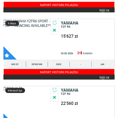
RAPORT HISTORII POJAZDU
kijiji.ca
YAMAHA
FIRMA
YZF R6
15'627 zł
20.06.2026
KANADA
600 CC
30'900 KM
2002
-
L4K
RAPORT HISTORII POJAZDU
kijiji.ca
YAMAHA
PRYWATNA
YZF R6
22'560 zł