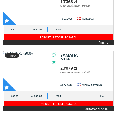
19'368 zł
21'435
CENA WYJŚCIOWA :
10.07.2026
NORWEGIA
600 CC
37'500 KM
2003
-
-
RAPORT HISTORII POJAZDU
finn.no
YAMAHA
FIRMA
YZF R6
20'079 zł
22'085
CENA WYJŚCIOWA :
03.04.2026
WIELKA BRYTANIA
600 CC
41'843 KM
2005
-
DN4
RAPORT HISTORII POJAZDU
autotrader.co.uk