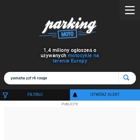
1
,
4
miliony ogłoszeń o
używanych
motocykle na
terenie Europy
FILTRUJ
UTWÓRZ ALERT