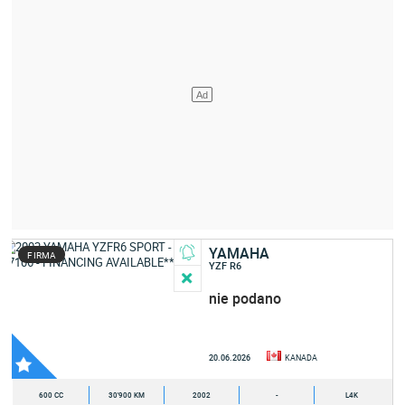
YAMAHA
FIRMA
YZF R6
nie podano
20.06.2026
KANADA
600 CC
30'900 KM
2002
-
L4K